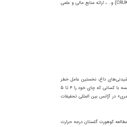
تحقیقاتی بین‌المللی شامل آژانس بین‌المللی تحقیقات سرطان (IARC) سازمان بهداشت جهانی، مرکز تحقیقات سرطان دانشگاه کمبریج، (CRUK) و… ، ارائه منابع مالی و علمی
شیدنی‌های داغ، نخستین عامل خطر
برای سرطان مری است و شانس ابتلا به سرطان مری در افرادی که چای خود را ۲ تا ۳ دقیقه یا کمتر پس از سرو کردن می‌نوشند، در مقایسه با کسانی که چای خود را ۴ تا ۵
رطان مری» در آژانس بین المللی تحقیقات
 مطالعه کوهورت گلستان درجه حرارت