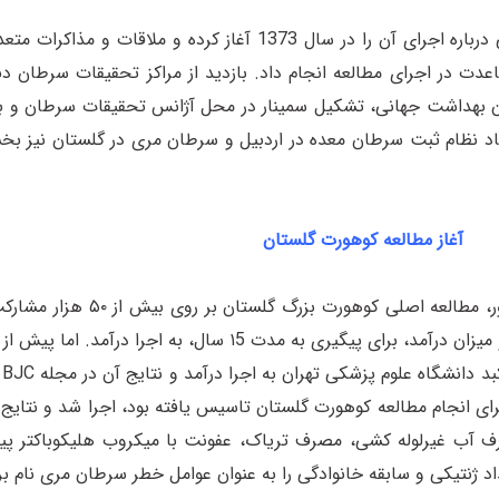
وی، سه سال پیش از اجرای فاز پایلوت مطالعه، بررسی‌های مقدماتی درباره اجرای آن ر
دت در اجرای مطالعه انجام داد. بازدید از مراکز تحقیقات سرطان دن
ان بهداشت جهانی، تشکیل سمینار در محل آژانس تحقیقات سرطان و ب
د نظام ثبت سرطان معده در اردبیل و سرطان مری در گلستان نیز بخش
آغاز مطالعه کوهورت گلستان
پس از آن در سال ۲۰۰۷ (1386)، با انتخاب 
سن، جنس، میزان مصرف دخانیات، میزان مصرف الکل، سطح سواد و میزان درآمد، برا
مو
انجام مطالعه کوهورت گلستان تاسیس یافته بود، اجرا شد و نتایج ای
ب غیرلوله کشی، مصرف تریاک، عفونت با میکروب هلیکوباکتر پیل
 ژنتیکی و سابقه خانوادگی را به عنوان عوامل خطر سرطان مری نام بر