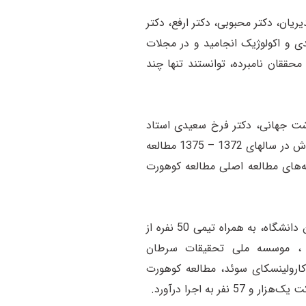
یان، دکتر محبوبی، دکتر ارفع، دکتر
هدی و اکولوژیک انجامید و در مجلات
محققان نامبرده، توانستند تنها چند
اشت جهانی، دکتر فرخ سعیدی استاد
دانشگاه علوم پزشکی شهید بهشتی با کمک تیم پژوهشی جوان خویش بویژه دکتر سامان فهیمی، دکتر علیرضا سپهر و دکتر محمّد جعفر فره‌وش در سالهای 1372 – 1375 مطالعه
ه‌های مطالعه اصلی مطالعه کوهورت
در ادامه و در سال 1376، دکتر رضا ملک‌زاده، استاد ممتاز دانشگاه علوم پزشکی تهران و موسس پژوهشکده بیماری های گوارش و کبد این دانشگاه، به همراه تیمی 50 نفره از
 علوم پزشکی تهران و گلستان، با همکاری آژانس بین‌المللی تحقیقات سرطان سازمان بهداشت جهانی (IARC/WHO) ، موسسه ملی تحقیقات سرطان
نشگاه جانز هاپکینز آمریکا و دانشگاه کارولینسکای سوئد، مطالعه کوهورت
ه اجرا درآورد.