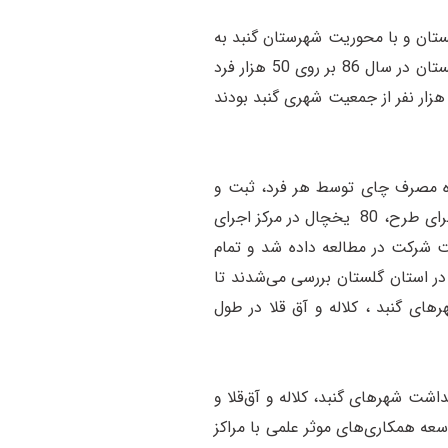
لستان و با محوریت شهرستان گنبد به
اجرا درآمد. نشست های متعدد استانی برای کمک به آماده سازی زمینه اجرای این مطالعه بزرگ برگزار و در نهایت مطالعه اصلی کوهورت گلستان در سال 86 بر روی 50 هزار فرد
لای 40 تا 75 سال به اجرا درآمد. افراد شرکت کننده شامل ساکنین 333 پارچه روستا از شهرستان‌های گنبد کاووس، کلاله و آق قلا و نیز10 هزار نفر از جمعیت شهری گنبد بودند
حوه مصرف چای توسط هر فرد، ثبت و
درجه حرارت چای نوشیدنی افراد اندازه گیری شد. افراد همچنین تحت معاینات مقرر و تعریف شده در مطالعه قرار گرفتند. یک ماه پس از اجرای طرح، 80 یخچال در مرکز اجرای
ت شرکت در مطالعه داده شد و تمام
رطان در استان گلستان بررسی می‌شدند تا
 گنبد ، کلاله و آق قلا در طول
شت شهرهای گنبد، کلاله و آق‌قلا و
عه همکاری‌های موثر علمی با مراکز