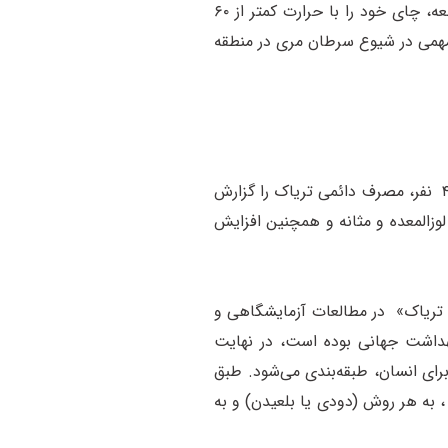
چای نوشیدنی در 50 هزار شرکت‌کننده در مطالعه، به طور دقیق، اندازه گیری شد. بررسی ها حاکی از آن بود که ۳۹ درصد افراد مورد مطالعه، چای خود را با حرارت کمتر از ۶۰
ا درجه حرارت بالا، عامل مهمی در شیوع سرطان مری در منطقه
نتایج بررسی و پیگیری بیش از ۵۰ هزار فرد شرکت کننده در مطالعه بزرگ کوهورت گلستان که ۱۷ درصد شرکت‌کنندگان آن شامل ۸ هزار و ۴۸۷ نفر، مصرف دائمی تریاک را گزارش
، لوزالمعده و مثانه و همچنین افزایش
از 17 ماه بررسی شواهد « سرطان‌زایی مصرف تریاک» در مطالعات آزمایشگاهی و
ین‌المللی تحقیقات سرطان سازمان بهداشت جهانی بوده است، در نهایت
رای انسان، طبقه‌بندی می‌شود. طبق
ا سوخته) ، به هر روش (دودی یا بلعیدن) و به