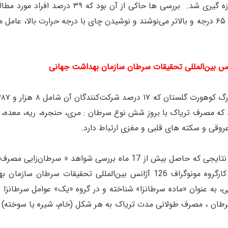
درجه، ۳۸٫۹ درصد با حرارت بین ۶۰ تا ۶۴ درجه و ۲۲ درصد با حرارت ۶۵ درجه و بالاتر می‌نوشند و نوشیدن چای ب
ژانس بین‌المللی تحقیقات سرطان سازمان بهداشت جهانی
، نشان داد که مصرف تریاک با بروز شش نوع سرطان : مری، حنجره، ریه، معده
عروقی و سکته های قلبی و مغزی ارتباط دارد.
آژانس بین‌المللی تحقیقات سرطان سازمان بهداشت جهانی بر اساس نتایجی که حاصل بیش 
انسانی و همچنین بررسی بسیار دقیق موضوع در جلسات اعضای کارگروه مونوگراف 126 آژانس ب
، به عنوان «ماده سرطانزا» شناخته و در گروه «یک» عوامل سرطانزا ب
12 آژانس بین‌المللی تحقیقات سرطان ، مصرف طولانی مدت تریاک به هر شکل (خام، شیره ی